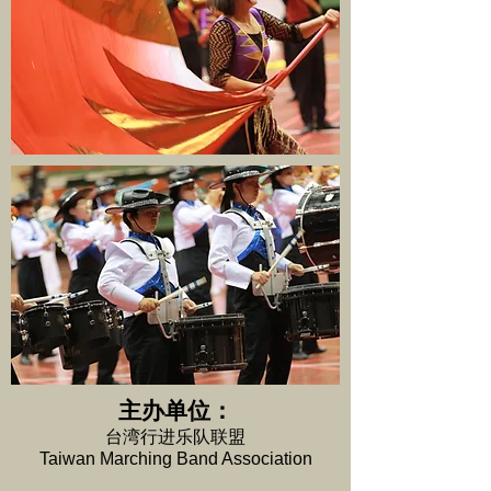
主办单位：
台湾行进乐队联盟
Taiwan Marching Band Association