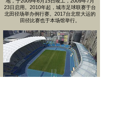
地，于2009年6月15日竣工，2009年7月
23日启用。2010年起，城市足球联赛于台
北田径场举办例行赛。2017台北世大运的
田径比赛也于本场馆举行。