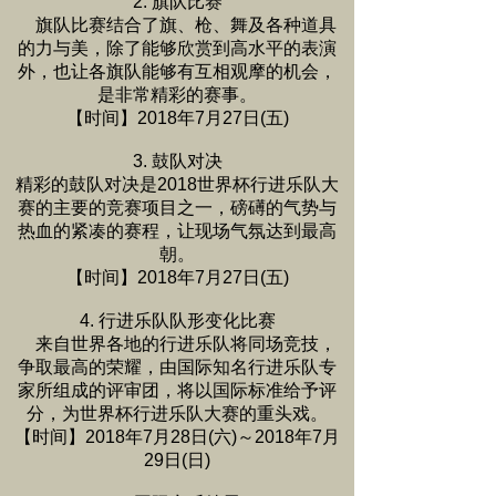
2. 旗队比赛
旗队比赛结合了旗、枪、舞及各种道具
的力与美，除了能够欣赏到高水平的表演
外，也让各旗队能够有互相观摩的机会，
是非常精彩的赛事。
【时间】2018年7月27日(五)
3. 鼓队对决
精彩的鼓队对决是2018世界杯行进乐队大
赛的主要的竞赛项目之一，磅礡的气势与
热血的紧凑的赛程，让现场气氛达到最高
朝。
【时间】2018年7月27日(五)
4. 行进乐队队形变化比赛
来自世界各地的行进乐队将同场竞技，
争取最高的荣耀，由国际知名行进乐队专
家所组成的评审团，将以国际标准给予评
分，为世界杯行进乐队大赛的重头戏。
【时间】2018年7月28日(六)～2018年7月
29日(日)