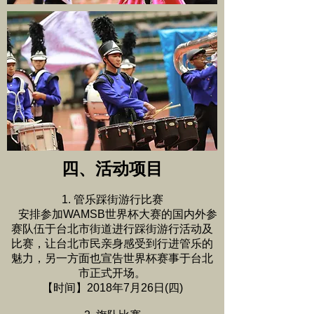
四、活动项目
1. 管乐踩街游行比赛
安排参加WAMSB世界杯大赛的国内外参
赛队伍于台北市街道进行踩街游行活动及
比赛，让台北市民亲身感受到行进管乐的
魅力，另一方面也宣告世界杯赛事于台北
市正式开场。
【时间】2018年7月26日(四)