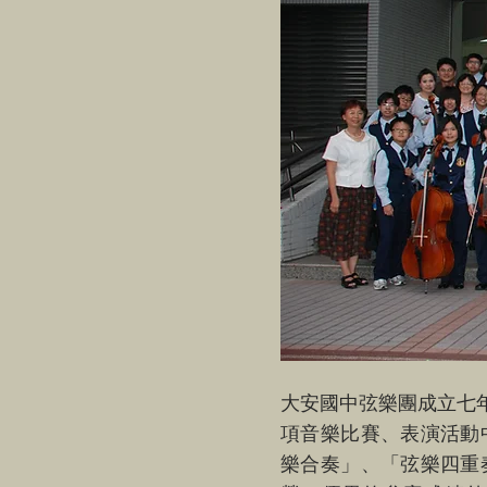
大安國中弦樂團成立七
項音樂比賽、表演活動
樂合奏」、「弦樂四重