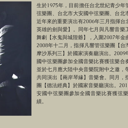
生於1975年，目前擔任台北世紀青少
弦樂團、台北市大安國中弦樂團、台北
近年來的重要演出有2006年三月指揮
英雄的劍與愛】。同年七月與凡響音樂
舞劇【水鬼與城隍爺】，入圍2007年
2008年十二月，指揮凡響管弦樂團【台
摩沙系列三】於國家演奏廳演出。200
國中弦樂團參加全國音樂比賽獲弦樂合
並於七月應大陸中央音樂院附中之邀，
共同演出【兩岸琴緣】音樂會。同月，
團【德法經典】於國家音樂廳演出。20
安國中弦樂團參加全國音樂比賽獲弦
績。