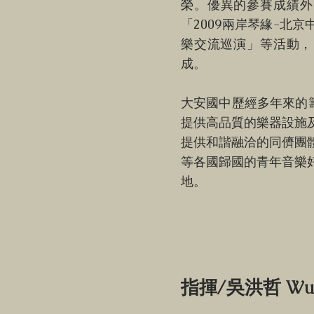
榮。優異的參賽成績外
「2009兩岸琴緣-北
樂交流巡演」等活動，
成。
大安國中歷經多年來的
提供高品質的樂器設施
提供和諧融洽的同儕團
等各國歸國的青年音樂
地。
指揮/吳洪哲 Wu 