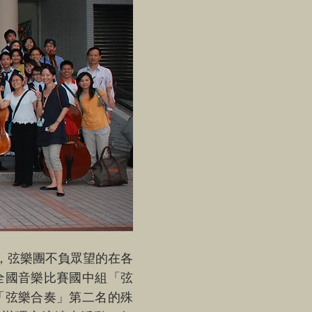
，弦樂團不負眾望的在各
全國音樂比賽國中組「弦
「弦樂合奏」第二名的殊