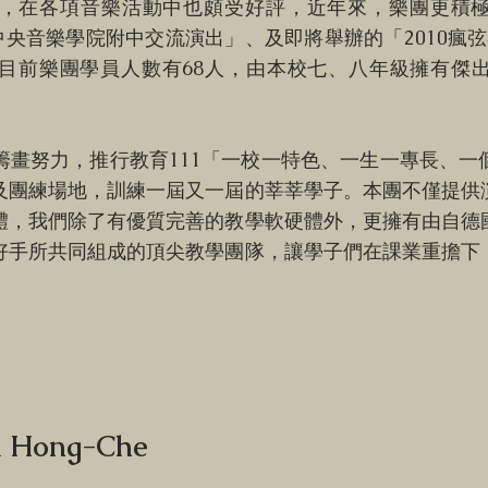
，在各項音樂活動中也頗受好評，近年來，樂團更積
京中央音樂學院附中交流演出」、及即將舉辦的「2010瘋
目前樂團學員人數有68人，由本校七、八年級擁有傑
籌畫努力，推行教育111「一校一特色、一生一專長、一
及團練場地，訓練一屆又一屆的莘莘學子。本團不僅提供
體，我們除了有優質完善的教學軟硬體外，更擁有由自德
好手所共同組成的頂尖教學團隊，讓學子們在課業重擔下
Hong-Che