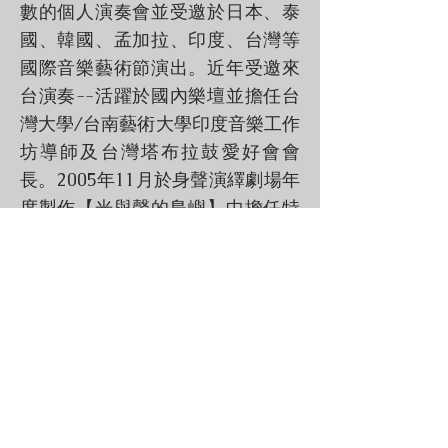
數的個人演奏會並受邀於日本、泰
國、韓國、孟加拉、印度、台灣等
國際音樂藝術節演出。近年受邀來
台演奏--活躍於國內樂壇並擔任台
灣大學/台南藝術大學印度音樂工作
坊導師及台灣塔布拉鼓愛好會會
長。2005年11月於身聲演繹劇場年
度製作【光與聲的島嶼】中擔任特
別演出。2006年12月李泰祥樂團演
奏會《夢土上》演出、2007年10月
台中爵士音樂節閉幕晚會上跟吳書
齊一起演出、2007年10月綠島人權
國際藝術家創作營入選。2007年11
月身聲演繹劇製作《流浪之音》演
出、2007年12月第四屆洄瀾國際藝
術家創作營入選、2009年7月高雄