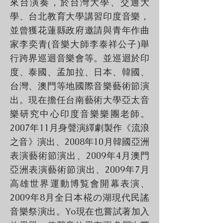
來台演奏，於台灣大學、交通大
學、台北教育大學講習印度音樂，
並曾獲花蓮縣政府邀請與青年作曲
家李奕青(音樂大師李泰祥公子)舉
行跨界巡迴音樂會等。並巡迴於印
度、泰國、孟加拉、日本、韓國、
台灣、澳門等地國際音樂藝術節演
出。現在擔任台南藝術大學亞太音
樂研究中心印度音樂樂團老師。
2007年11月身聲演繹劇製作《流浪
之音》演出、2008年10月韓國亞洲
表演藝術節演出、2009年4月澳門
亞洲表演藝術節演出、2009年7月
高雄世界運動博覧會開幕表演、
2009年8月全日本椛の湖現代民謠
音樂祭演出。Yo現在也嘗試著加入