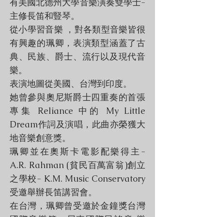
有美國北德州大學音樂演奏雙學士-
主修長笛和豎琴。
從小學習音樂 ，對各類型音樂皆很
有興趣的珮卿，表演類型涵蓋了古
典、民族、爵士、流行以及現代音
樂。
表演地圖從美國、台灣到印度。
她曾參與奧尼斯爵士四重奏的首張
專集 Reliance 中的 My Little
Dream作詞及演唱，此曲亦榮獲大
地音樂創意獎。
珮卿並在奧斯卡電影配樂得主-
A.R. Rahman (貧民百萬富翁)創立
之學校- K.M. Music Conservatory
受邀舉辦長笛講習會。
在台灣，珮卿曾受邀於金鐘獎台灣