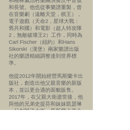
和格林威治村樂團演奏次中音號
和長號。他也從事樂譜重製，曾
在音樂劇（遠離天堂，棋王），
電子遊戲（天命2，星球大戰：
舊共和國）和電影（超人特攻隊
2，無敵破壞王2）工作，同時為
Carl Fischer（紐約）和Hans
Sikorski（漢堡）兩家樂譜出版
社的樂譜精細調整達到世界標
準。
他從2012年開始經營馬斯蘭卡出
版社，創造出他父親音樂的新版
本，並以更合適的面貌販售。
2017年，在父親大衛逝世後，他
與他的兄弟史提芬和妹妹凱瑟琳
一起創辦了大衛．馬斯蘭卡基金
會，以保存父親遺留下來的資
產。