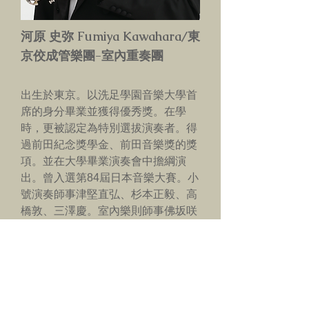
河原 史弥 Fumiya Kawahara/東
京佼成管樂團-室內重奏團
出生於東京。以洗足學園音樂大學首
席的身分畢業並獲得優秀獎。在學
時，更被認定為特別選拔演奏者。得
過前田紀念獎學金、前田音樂獎的獎
項。並在大學畢業演奏會中擔綱演
出。曾入選第84屆日本音樂大賽。小
號演奏師事津堅直弘、杉本正毅、高
橋敦、三澤慶。室內樂則師事佛坂咲
千生、菊本和昭。現為東京佼成管樂
團團員。
Copyright © Taiwan Band Clinic All Rights Reserved.
E-mail:
taiwanclinic@gmail.com