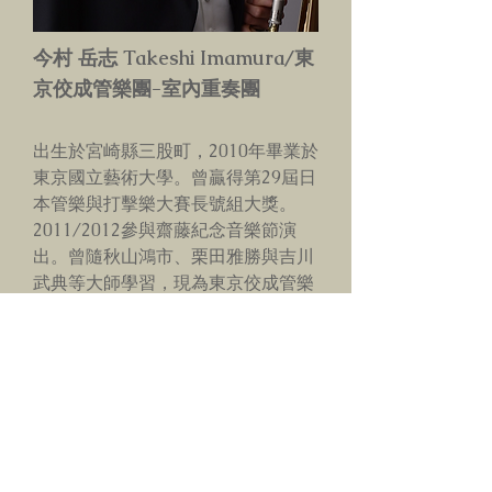
今村 岳志 Takeshi Imamura/東
京佼成管樂團-室內重奏團
出生於宮崎縣三股町，2010年畢業於
東京國立藝術大學。曾贏得第29屆日
本管樂與打擊樂大賽長號組大獎。
2011/2012參與齋藤紀念音樂節演
出。曾隨秋山鴻市、栗田雅勝與吉川
武典等大師學習，現為東京佼成管樂
團長號演奏者。
Copyright © Taiwan Band Clinic All Rights Reserved.
E-mail:
taiwanclinic@gmail.com
電話:
886-2-8797-6199
傳真:
886-2-8797-6892
​地址: 台灣台北市萬華區長沙街二段96號7樓